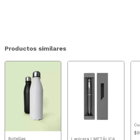
Productos similares
Cu
$9
Botellas
Lapicera | METÁLICA