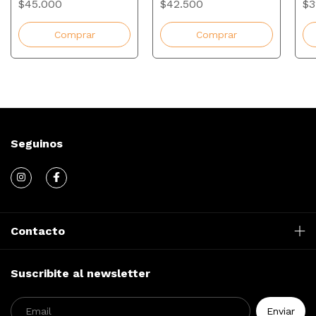
$45.000
$42.500
$3
Comprar
Comprar
Seguinos
Contacto
Suscribite al newsletter