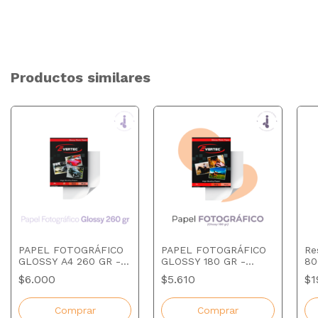
Productos similares
PAPEL FOTOGRÁFICO
PAPEL FOTOGRÁFICO
Re
GLOSSY A4 260 GR -
GLOSSY 180 GR -
80
PAQUETE X 20 HOJAS
PAQUETE X 20 HOJAS
$6.000
$5.610
$1
EVERTEC
Comprar
Comprar