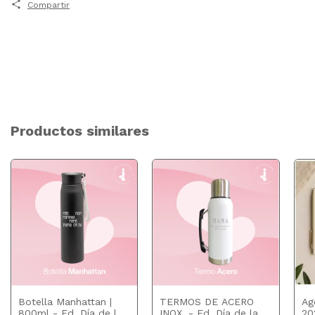
Compartir
Productos similares
Botella Manhattan |
TERMOS DE ACERO
Ag
800ml - Ed. Día de la
INOX. - Ed. Día de la
20