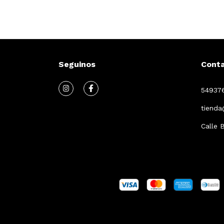
Seguinos
Cont
54937
tiend
Calle 