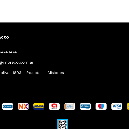
acto
64743474
a@impreco.com.ar
Bolívar 1603 - Posadas - Misiones