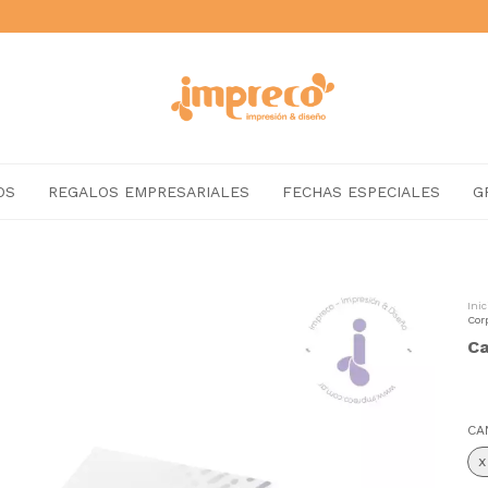
OS
REGALOS EMPRESARIALES
FECHAS ESPECIALES
G
Inic
Cor
Ca
CA
x